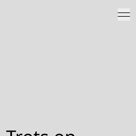
realiseert het
onverwachtse
programmeur, organisator en
producent van culturele en duurzame
projecten